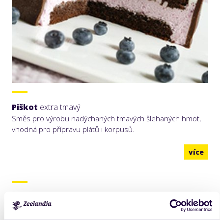
Piškot
extra tmavý
Směs pro výrobu nadýchaných tmavých šlehaných hmot,
vhodná pro přípravu plátů i korpusů.
více
Ken
lactea
35%
Živočišná šlehačka kombinovaná s rostlinným krémem,
obsahuje 35% tuku. Má velký a stabilní nášleh a příjemnou