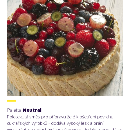
Paletta
Neutral
Polotekutá směs pro přípravu želé k ošetření povrchu
cukrářských výrobků - dodává vysoký lesk a brání
vysychání, nezanechává lepivý povrch. Rychle tuhne, dá se