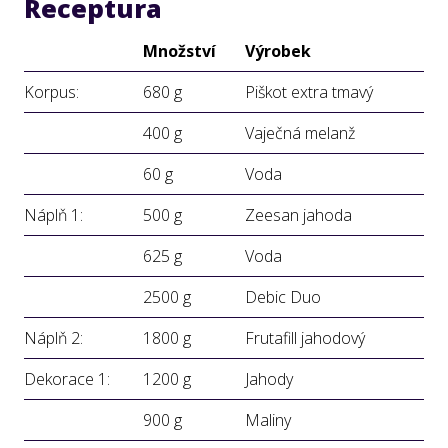
Receptura
Množství
Výrobek
Korpus:
680 g
Piškot extra tmavý
400 g
Vaječná melanž
60 g
Voda
Náplň 1:
500 g
Zeesan jahoda
625 g
Voda
2500 g
Debic Duo
Náplň 2:
1800 g
Frutafill jahodový
Dekorace 1:
1200 g
Jahody
900 g
Maliny