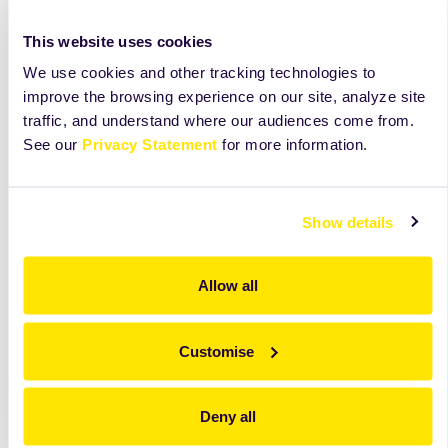
chuť. Vhodná na zdobení cukrářských výrobků, do pohárů
This website uses cookies
apod.
We use cookies and other tracking technologies to
více
improve the browsing experience on our site, analyze site
traffic, and understand where our audiences come from.
See our
Privacy Statement
for more information.
Show details
Allow all
Customise
Deny all