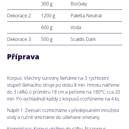
300 g
Borůvky
Dekorace 2:
1200 g
Paletta Neutral
600 g
Voda
Dekorace 3:
500 g
Scaldis Dark
Příprava
Korpus: Všechny suroviny šleháme na 3. rychlostní
stupeň šlehacího stroje po dobu 8 min. Hmotu natřeme
do 3 ráfků o průměru 18 cm a pečeme na 180°C cca 20
min. Po vychladnutí každý z korpusů rozřízneme na 4 ks.
Náplň 1: Zeesan rozmícháme v předepsaném množství
vody a ručně vmícháme do ušlehané smetany.
Kompletace: Korpus vložíme do ráfku. Na korpus