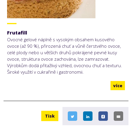
Frutafill
Ovocné gelové náplně s vysokým obsahem kusového
ovoce (až 90 %), přirozená chuť a vůně čerstvého ovoce,
celé plody nebo u větších druhů pokrájené pevné kusy
ovoce, struktura ovoce zachována, lze zamrazovat.
Výrobkům dodá přitažlivý vzhled, ovocnou chuť a texturu.
Široké využití v cukrařině i gastronomii.
více
Tisk