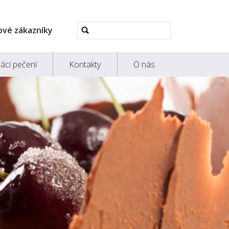
Pokročilé
ové zákazníky
vyhledávání...
ácí pečení
Kontakty
O nás