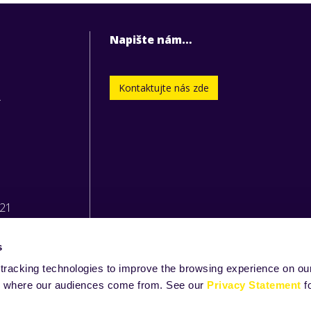
Napište nám…
Kontaktujte nás zde
.
221
s
tracking technologies to improve the browsing experience on our
and where our audiences come from. See our
Privacy Statement
f