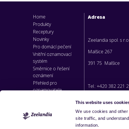
Home
Adresa
Produkty
Receptury
Novinky
Zeelandia spol. s r.o
Pro domácí pečení
Malšice 267
Vnitřní oznamovací
systém
391 75 Malšice
Směrnice o řešení
oznámení
Přehled pro
Tel.: +420 382 221 
oznamovatele
This website uses cookie
E-mail:
We use cookies and other 
info@zeelandia.cz
site traffic, and underst
information.