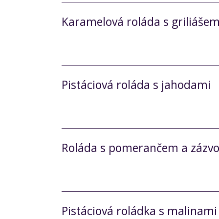
Karamelová roláda s griliáše
Pistáciová roláda s jahodami
Roláda s pomerančem a zázv
Pistáciová roládka s malinami