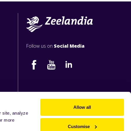
Follow us on
Social Media
Allow all
 site, analyze
or more
Customise