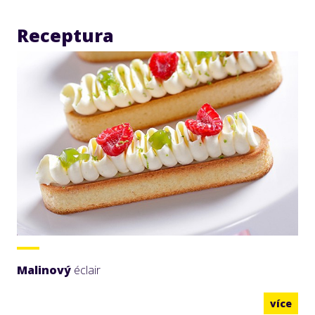
Receptura
Malinový
éclair
více