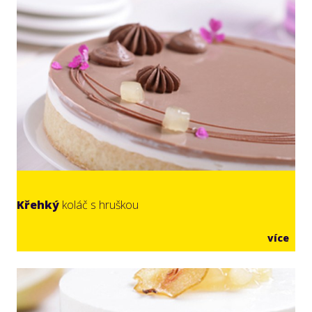
Křehký
koláč s hruškou
více