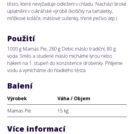
těsto, které nevyžaduje odležení v chladu. Nachází široké
uplatnění v cukrářské výrobě (košíčky na tartaletky,
mřížkové koláče, máslové sušenky, třené pečivo atp.).
Použití
1000 g Mamas Pie, 280 g
Debic máslo tradiční
, 80 g
voda. Směs a studené máslo mícháme lyrou nebo
hákem na 1. stupeň do konzistence drobenky. Přilijeme
vodu a vymícháme do hladkého těsta.
Balení
Výrobek
Váha / Objem
Mamas Pie
15 kg
Více informací