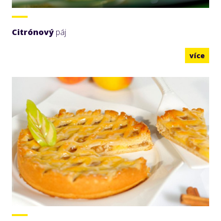
Citrónový
páj
více