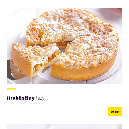
Hraběnčiny
řezy
více