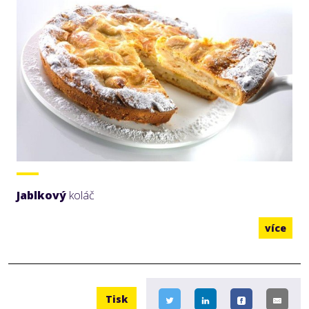
Jablkový
koláč
více
Tisk