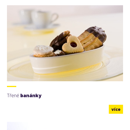
Třené
banánky
více