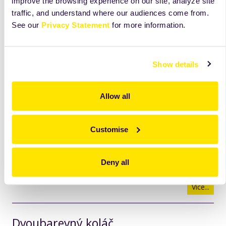
improve the browsing experience on our site, analyze site
Více...
traffic, and understand where our audiences come from.
See our
Privacy Statement
for more information.
Jablečný Golden Pie s ořechy
Show details
Více...
Allow all
Makovník (Biskvit komplet)
Více...
Customise
Koláč s meruňkovo-kokosovou náplní
Deny all
Více...
Dvoubarevný koláč